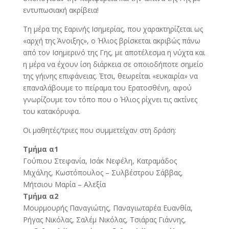
εντυπωσιακή ακρίβεια!
Τη μέρα της Εαρινής Ισημερίας, που χαρακτηρίζεται ως
«αρχή της Άνοιξης», ο Ήλιος βρίσκεται ακριβώς πάνω
από τον Ισημερινό της Γης, με αποτέλεσμα η νύχτα και
η μέρα να έχουν ίση διάρκεια σε οποιοδήποτε σημείο
της γήινης επιφάνειας. Έτσι, θεωρείται «ευκαιρία» να
επαναλάβουμε το πείραμα του Ερατοσθένη, αφού
γνωρίζουμε τον τόπο που ο Ήλιος ρίχνει τις ακτίνες
του κατακόρυφα.
Οι μαθητές/τριες που συμμετείχαν στη δράση:
Τμήμα α1
Γούπιου Στεφανία, Ισάκ Νεφέλη, Κατραμάδος
Μιχάλης, Κωστόπουλος – Συλβέστρου Σάββας,
Μήτσιου Μαρία – Αλεξία
Τμήμα α2
Μουρμουρής Παναγιώτης, Παναγιωταρέα Ευανθία,
Ρήγας Νικόλας, Σαλέμ Νικόλας, Τσιάρας Γιάννης,