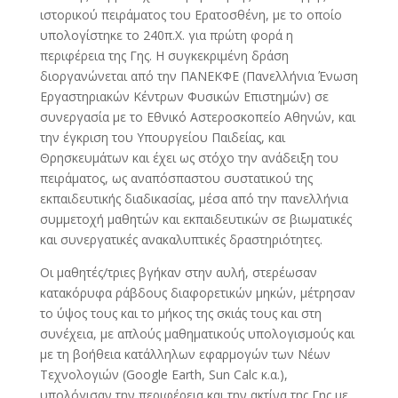
ιστορικού πειράματος του Ερατοσθένη, με το οποίο
υπολογίστηκε το 240π.Χ. για πρώτη φορά η
περιφέρεια της Γης. Η συγκεκριμένη δράση
διοργανώνεται από την ΠΑΝΕΚΦΕ (Πανελλήνια Ένωση
Εργαστηριακών Κέντρων Φυσικών Επιστημών) σε
συνεργασία με το Εθνικό Αστεροσκοπείο Αθηνών, και
την έγκριση του Υπουργείου Παιδείας, και
Θρησκευμάτων και έχει ως στόχο την ανάδειξη του
πειράματος, ως αναπόσπαστου συστατικού της
εκπαιδευτικής διαδικασίας, μέσα από την πανελλήνια
συμμετοχή μαθητών και εκπαιδευτικών σε βιωματικές
και συνεργατικές ανακαλυπτικές δραστηριότητες.
Οι μαθητές/τριες βγήκαν στην αυλή, στερέωσαν
κατακόρυφα ράβδους διαφορετικών μηκών, μέτρησαν
το ύψος τους και το μήκος της σκιάς τους και στη
συνέχεια, με απλούς μαθηματικούς υπολογισμούς και
με τη βοήθεια κατάλληλων εφαρμογών των Νέων
Τεχνολογιών (Google Earth, Sun Calc κ.α.),
υπολόγισαν την περιφέρεια και την ακτίνα της Γης με