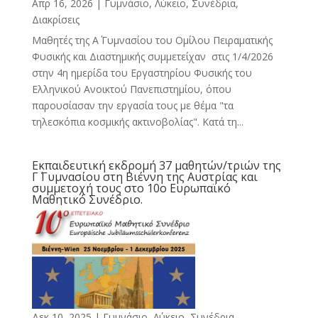
Απρ 16, 2026
|
Γυμνάσιο, Λύκειο
,
Συνέδρια,
Διακρίσεις
Mαθητές της Α΄ Γυμνασίου του Ομίλου Πειραματικής
Φυσικής και Διαστημικής συμμετείχαν στις 1/4/2026
στην 4η ημερίδα του Εργαστηρίου Φυσικής του
Ελληνικού Ανοικτού Πανεπιστημίου, όπου
παρουσίασαν την εργασία τους με θέμα "τα
τηλεσκόπια κοσμικής ακτινοβολίας". Κατά τη...
Εκπαιδευτική εκδρομή 37 μαθητών/τριών της
Γ΄ Γυμνασίου στη Βιέννη της Αυστρίας και
συμμετοχή τους στο 10ο Ευρωπαϊκό
Μαθητικό Συνέδριο.
Δεκ 10, 2025
|
Γυμνάσιο, Λύκειο
,
Συνέδρια,