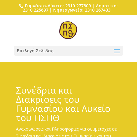
Γυμνάσιο-Λύκειο: 2310 277809 | Δημοτικό:
2310 225697 | Νηπιαγωγείο: 2310 267433
Επιλογή Σελίδας
Συνέδρια και
Διακρίσεις του
Γυμνασίου και Λυκείο
του ΠΣΠΘ
Ανακοινώσεις και Πληροφορίες για συμμετοχές σε
Συνέδρια και Διακρίσεις του Γυμνασίου και του