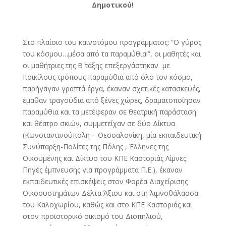
Δημοτικού!
Στο πλαίσιο του καινοτόμου προγράμματος: “Ο γύρος
του κόσμου…μέσα από τα παραμύθια!”, οι μαθητές και
οι μαθήτριες της Β΄ τάξης επεξεργάστηκαν με
ποικίλους τρόπους παραμύθια από όλο τον κόσμο,
παρήγαγαν γραπτά έργα, έκαναν σχετικές κατασκευές,
έμαθαν τραγούδια από ξένες χώρες, δραματοποίησαν
παραμύθια και τα μετέφεραν σε θεατρική παράσταση
και θέατρο σκιών, συμμετείχαν σε δύο Δίκτυα
(Κωνσταντινούπολη – Θεσσαλονίκη, μία εκπαιδευτική
Συνύπαρξη-Πολίτες της Πόλης , Έλληνες της
Οικουμένης και Δίκτυο του ΚΠΕ Καστοριάς Λίμνες:
Πηγές έμπνευσης για προγράμματα Π.Ε.), έκαναν
εκπαιδευτικές επισκέψεις στον Φορέα Διαχείρισης
Οικοσυστημάτων Δέλτα Άξιου και στη λιμνοθάλασσα
του Καλοχωρίου, καθώς και στο ΚΠΕ Καστοριάς και
στον προϊστορικό οικισμό του Δισπηλιού,