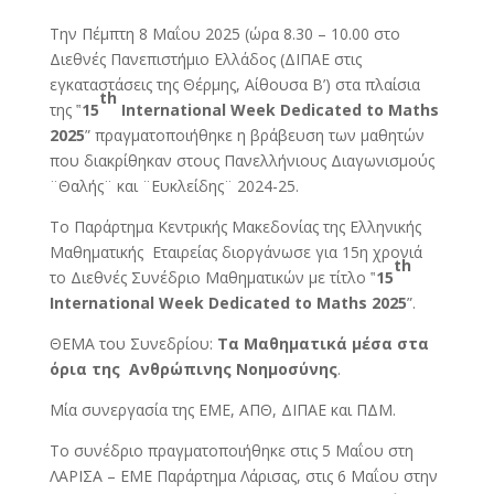
Την Πέμπτη 8 Μαΐου 2025 (ώρα 8.30 – 10.00 στο
Διεθνές Πανεπιστήμιο Ελλάδος (ΔΙΠΑΕ στις
εγκαταστάσεις της Θέρμης, Αίθουσα Β’) στα πλαίσια
th
της ‟
15
International
Week
Dedicated
to
Maths
2025
” πραγματοποιήθηκε η βράβευση των μαθητών
που διακρίθηκαν στους Πανελλήνιους Διαγωνισμούς
¨Θαλής¨ και ¨Ευκλείδης¨ 2024-25.
Το Παράρτημα Κεντρικής Μακεδονίας της Ελληνικής
Μαθηματικής Εταιρείας διοργάνωσε για 15η χρονιά
th
το Διεθνές Συνέδριο Μαθηματικών με τίτλο ‟
15
International
Week
Dedicated
to
Maths
2025
”.
ΘΕΜΑ του Συνεδρίου:
Τα Μαθηματικά μέσα στα
όρια της Ανθρώπινης Νοημοσύνης
.
Μία συνεργασία της ΕΜΕ, ΑΠΘ, ΔΙΠΑΕ και ΠΔΜ.
Το συνέδριο πραγματοποιήθηκε στις 5 Μαΐου στη
ΛΑΡΙΣΑ – ΕΜΕ Παράρτημα Λάρισας, στις 6 Μαΐου στην