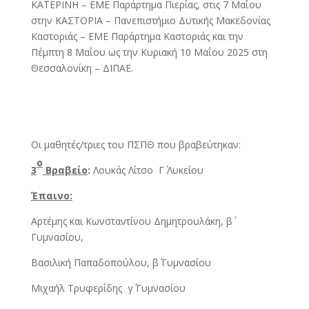
ΚΑΤΕΡΙΝΗ – ΕΜΕ Παράρτημα Πιερίας, στις 7 Μαΐου
στην ΚΑΣΤΟΡΙΑ – Πανεπιστήμιο Δυτικής Μακεδονίας
Καστοριάς – ΕΜΕ Παράρτημα Καστοριάς και την
Πέμπτη 8 Μαΐου ως την Κυριακή 10 Μαΐου 2025 στη
Θεσσαλονίκη – ΔΙΠΑΕ.
Οι μαθητές/τριες του ΠΣΠΘ που βραβεύτηκαν:
ο
3
Βραβείο
:
Λουκάς Λίτσο Γ΄ Λυκείου
Έπαινο:
Αρτέμης και Κωνσταντίνου Δημητρουλάκη, β΄
Γυμνασίου,
Βασιλική Παπαδοπούλου, β΄ Γυμνασίου
Μιχαήλ Τρυφερίδης γ΄ Γυμνασίου