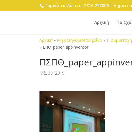
Γυμνάσιο-Λύκειο: 2310 277809 | Δημοτικό
Αρχική
Το Σχο
Αρχική
»
Μη κατηγοριοποιημένο
»
Η συμμετοχή
ΠΣΠΘ_paper_appinventor
ΠΣΠΘ_paper_appinve
Μάι 30, 2019