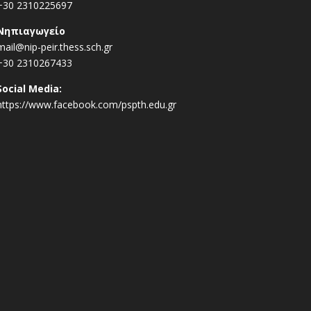
+30 2310225697
Νηπιαγωγείο
mail@nip-peir.thess.sch.gr
+30 2310267433
Social Media:
https://www.facebook.com/pspth.edu.gr