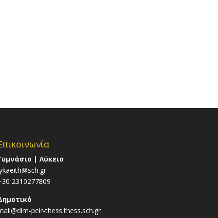
Επικοινωνία
Γυμνάσιο | Λύκειο
lykaeith@sch.gr
+30 2310277809
Δημοτικό
mail@dim-peir-thess.thess.sch.gr