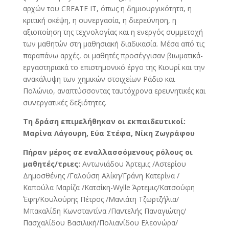
αρχών του CREATE IT, όπως η δημιουργικότητα, η
κριτική σκέψη, η συνεργασία, η διερεύνηση, η
αξιοποίηση της τεχνολογίας και η ενεργός συμμετοχή
των μαθητών στη μαθησιακή διαδικασία. Μέσα από τις
παραπάνω αρχές, οι μαθητές προσέγγισαν βιωματικά-
εργαστηριακά το επιστημονικό έργο της Κιουρί και την
ανακάλυψη των χημικών στοιχείων Ράδιο και
Πολώνιο, αναπτύσσοντας ταυτόχρονα ερευνητικές και
συνεργατικές δεξιότητες.
Τη δράση επιμελήθηκαν οι εκπαιδευτικοί:
Μαρίνα Λάγουρη, Εύα Στέφα, Νίκη Ζωγράφου
Πήραν μέρος σε εναλλασσόμενους ρόλους οι
μαθητές/τριες:
Αντωνιάδου Άρτεμις /Αστερίου
Δημοσθένης /Γαλούση Αλίκη/Γράνη Κατερίνα /
Καπούλα Μαρίζα /Κατσίκη-Wylle Άρτεμις/Κατσούφη
Έφη/Κουλούρης Πέτρος /Μανιάτη Τζωρτζήλια/
Μπακαλίδη Κωνσταντίνα /Παντελής Παναγιώτης/
Πασχαλίδου Βασιλική/Πολιανίδου Ελεονώρα/