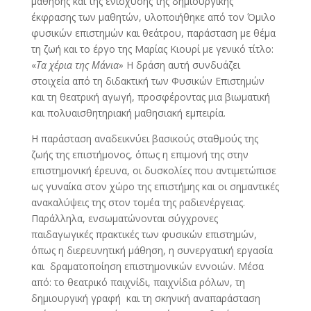
μάθησης και της ενίσχυσης της δημιουργικής
έκφρασης των μαθητών, υλοποιήθηκε από τον Όμιλο
φυσικών επιστημών και θεάτρου, παράσταση με θέμα
τη ζωή και το έργο της Μαρίας Κιουρί με γενικό τίτλο:
«
Τα χέρια της Μάνια»
Η δράση αυτή συνδυάζει
στοιχεία από τη διδακτική των Φυσικών Επιστημών
και τη θεατρική αγωγή, προσφέροντας μια βιωματική
και πολυαισθητηριακή μαθησιακή εμπειρία.
Η παράσταση αναδεικνύει βασικούς σταθμούς της
ζωής της επιστήμονος, όπως η επιμονή της στην
επιστημονική έρευνα, οι δυσκολίες που αντιμετώπισε
ως γυναίκα στον χώρο της επιστήμης και οι σημαντικές
ανακαλύψεις της στον τομέα της ραδιενέργειας.
Παράλληλα, ενσωματώνονται σύγχρονες
παιδαγωγικές πρακτικές των φυσικών επιστημών,
όπως η διερευνητική μάθηση, η συνεργατική εργασία
και δραματοποίηση επιστημονικών εννοιών. Μέσα
από: το θεατρικό παιχνίδι, παιχνίδια ρόλων, τη
δημιουργική γραφή και τη σκηνική αναπαράσταση