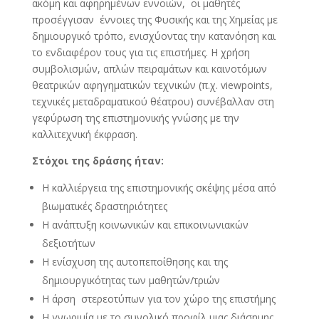
ακόμη και αφηρημένων εννοιών, οι μαθητές
προσέγγισαν έννοιες της Φυσικής και της Χημείας με
δημιουργικό τρόπο, ενισχύοντας την κατανόηση και
το ενδιαφέρον τους για τις επιστήμες. Η χρήση
συμβολισμών, απλών πειραμάτων και καινοτόμων
θεατρικών αφηγηματικών τεχνικών (π.χ. viewpoints,
τεχνικές μεταδραματικού θέατρου) συνέβαλλαν στη
γεφύρωση της επιστημονικής γνώσης με την
καλλιτεχνική έκφραση.
Στόχοι της δράσης ήταν:
Η καλλιέργεια της επιστημονικής σκέψης μέσα από
βιωματικές δραστηριότητες
Η ανάπτυξη κοινωνικών και επικοινωνιακών
δεξιοτήτων
Η ενίσχυση της αυτοπεποίθησης και της
δημιουργικότητας των μαθητών/τριών
Η άρση στερεοτύπων για τον χώρο της επιστήμης
Η γνωριμία με το συνολικό προφίλ μιας διάσημης