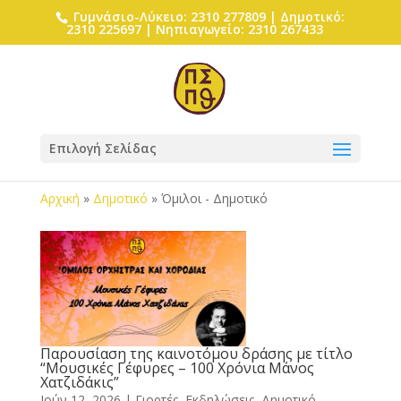
Γυμνάσιο-Λύκειο: 2310 277809 | Δημοτικό:
2310 225697 | Νηπιαγωγείο: 2310 267433
Επιλογή Σελίδας
Αρχική
»
Δημοτικό
»
Όμιλοι - Δημοτικό
Παρουσίαση της καινοτόμου δράσης με τίτλο
“Μουσικές Γέφυρες – 100 Χρόνια Μάνος
Χατζιδάκις”
Ιούν 12, 2026
|
Γιορτές, Εκδηλώσεις
,
Δημοτικό
,