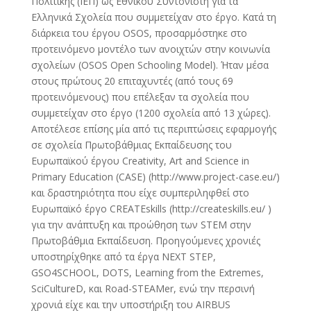
Πολιτικής (ΙΕΠ) ως Εθνικού Συντονιστή για τα
Ελληνικά Σχολεία που συμμετείχαν στο έργο. Κατά τη
διάρκεια του έργου OSOS, προσαρμόστηκε στο
προτεινόμενο μοντέλο των ανοιχτών στην κοινωνία
σχολείων (OSOS Open Schooling Model). Ήταν μέσα
στους πρώτους 20 επιταχυντές (από τους 69
προτεινόμενους) που επέλεξαν τα σχολεία που
συμμετείχαν στο έργο (1200 σχολεία από 13 χώρες).
Αποτέλεσε επίσης μία από τις περιπτώσεις εφαρμογής
σε σχολεία Πρωτοβάθμιας Εκπαίδευσης του
Ευρωπαϊκού έργου Creativity, Art and Science in
Primary Education (CASE) (http://www.project-case.eu/)
και δραστηριότητα που είχε συμπεριληφθεί στο
Ευρωπαϊκό έργο CREATEskills (http://createskills.eu/ )
για την ανάπτυξη και προώθηση των STEM στην
Πρωτοβάθμια Εκπαίδευση. Προηγούμενες χρονιές
υποστηρίχθηκε από τα έργα NEXT STEP,
GSO4SCHOOL, DOTS, Learning from the Extremes,
SciCultureD, και Road-STEAMer, ενώ την περσινή
χρονιά είχε και την υποστήριξη του AIRBUS