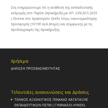
Σας ενημερώνουμε ότι η ανάθεση της εκπαιδευτικής
εκδρομής στο
Παρίσι
(
προκήρυξη
με ΑΠ. 239/20.5.2025
) δίνεται στο πρακτορείο Grefis λόγω οικονομικότερης
προσφοράς (1019€ ανά άτομο) και σύμφωνης με τις
προδιαγραφές της
προκήρυξη
ς
Χρήσιμα
ΔΗΛΩΣΗ ΠΡΟΣΒΑΣΙΜΟΤΗΤΑΣ
Τελευταίες ανακοινώσεις και Δράσεις
ΤΕΛΙΚΟΣ ΑΞΙΟΛΟΓΙΚΟΣ ΠΙΝΑΚΑΣ ΚΑΤΑΤΑΞΗΣ
ΕΚΠΑΙΔΕΥΤΙΚΩΝ ΠΣΠΘ ( ΓΥΜΝΑΣΙΟ-ΛΥΚΕΙΟ,