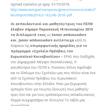
σχετική εγκύκλιο με ημερ. 01/10/2018,
http://www.europarl.europa.eu/greece/resource/static/f
iles/import/feb20162/-162240-2018-.pdf
.
Oι εκπαιδευτικοί και μαθητές/τριες του ΠΣΠΘ
έλαβαν σήμερα Παρασκευή 18 Ιανουαρίου 2019
τα διπλώματά τους
ως
Senior ambassadors
και Junior ambassadors αντίστοιχα
κατά τη
διάρκεια της
επιμορφωτικής ημερίδας για το
πρόγραμμα «Σχολεία-Πρέσβεις του
Ευρωπαϊκού Κοινοβουλίου» –
EPAS
που διεξήχθη
στο Δημαρχιακό Μέγαρο Θεσσαλονίκης. Η
Διευθύντρια του ΠΣΠΘ κ. Ρώσσιου Ελένη παρέλαβε
και το δίπλωμα του Σχολείου μας που πλέον είναι ένα
από τα Σχολεία Πρέσβεις του Ευρωπαϊκού
Κοινοβουλίου στην Ελλάδα. Ήταν μια ξεχωριστή
εμπειρία τόσο για τους/τις ίδιους/ες τους μαθητές/
τριες όσο και για τους εμπλεκόμενους εκπαιδευτικούς.
Θερμά συγχαρητήρια σε όλους/ες! Το ταξίδι μας
συνεχίζεται!