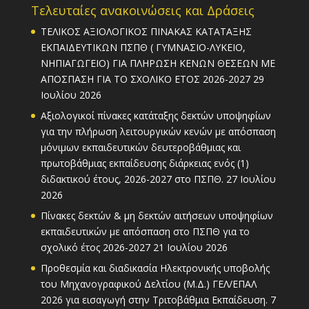
Τελευταίες ανακοινώσεις και Δράσεις
ΤΕΛΙΚΟΣ ΑΞΙΟΛΟΓΙΚΟΣ ΠΙΝΑΚΑΣ ΚΑΤΑΤΑΞΗΣ
ΕΚΠΑΙΔΕΥΤΙΚΩΝ ΠΣΠΘ ( ΓΥΜΝΑΣΙΟ-ΛΥΚΕΙΟ,
ΝΗΠΙΑΓΩΓΕΙΟ) ΓΙΑ ΠΛΗΡΩΣΗ ΚΕΝΩΝ ΘΕΣΕΩΝ ΜΕ
ΑΠΟΣΠΑΣΗ ΓΙΑ ΤΟ ΣΧΟΛΙΚΟ ΕΤΟΣ 2026-2027
29
Ιουλίου 2026
Αξιολογικοί πίνακες κατάταξης δεκτών υποψηφίων
για την πλήρωση λειτουργικών κενών με απόσπαση
μόνιμων εκπαιδευτικών δευτεροβάθμιας και
πρωτοβάθμιας εκπαίδευσης διάρκειας ενός (1)
διδακτικού έτους, 2026-2027 στο ΠΣΠΘ.
27 Ιουλίου
2026
Πίνακες δεκτών & μη δεκτών αιτήσεων υποψηφίων
εκπαιδευτικών με απόσπαση στο ΠΣΠΘ για το
σχολικό έτος 2026-2027
21 Ιουλίου 2026
Προθεσμία και διαδικασία Ηλεκτρονικής υποβολής
του Μηχανογραφικού Δελτίου (Μ.Δ.) ΓΕΛ/ΕΠΑΛ
2026 για εισαγωγή στην Τριτοβάθμια Εκπαίδευση.
7