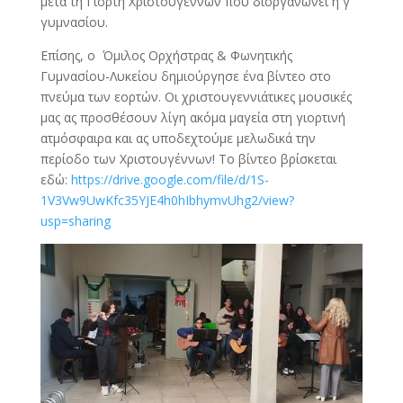
μετά τη Γιορτή Χριστουγέννων που διοργανώνει η γ΄
γυμνασίου.
Επίσης, ο Όμιλος Ορχήστρας & Φωνητικής
Γυμνασίου-Λυκείου δημιούργησε ένα βίντεο στο
πνεύμα των εορτών. Οι χριστουγεννιάτικες μουσικές
μας ας προσθέσουν λίγη ακόμα μαγεία στη γιορτινή
ατμόσφαιρα και ας υποδεχτούμε μελωδικά την
περίοδο των Χριστουγέννων! Το βίντεο βρίσκεται
εδώ:
https://drive.google.com/file/d/1S-
1V3Vw9UwKfc35YJE4h0hIbhymvUhg2/view?
usp=sharing