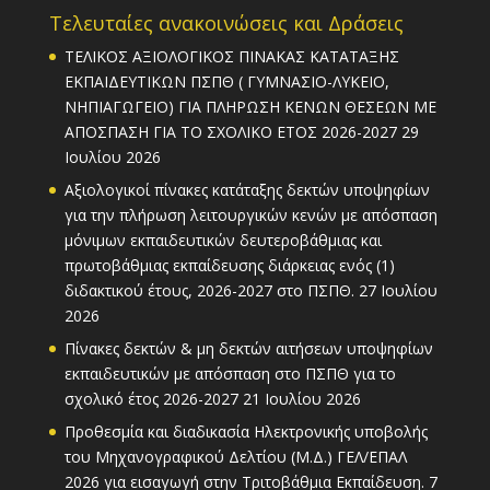
Τελευταίες ανακοινώσεις και Δράσεις
ΤΕΛΙΚΟΣ ΑΞΙΟΛΟΓΙΚΟΣ ΠΙΝΑΚΑΣ ΚΑΤΑΤΑΞΗΣ
ΕΚΠΑΙΔΕΥΤΙΚΩΝ ΠΣΠΘ ( ΓΥΜΝΑΣΙΟ-ΛΥΚΕΙΟ,
ΝΗΠΙΑΓΩΓΕΙΟ) ΓΙΑ ΠΛΗΡΩΣΗ ΚΕΝΩΝ ΘΕΣΕΩΝ ΜΕ
ΑΠΟΣΠΑΣΗ ΓΙΑ ΤΟ ΣΧΟΛΙΚΟ ΕΤΟΣ 2026-2027
29
Ιουλίου 2026
Αξιολογικοί πίνακες κατάταξης δεκτών υποψηφίων
για την πλήρωση λειτουργικών κενών με απόσπαση
μόνιμων εκπαιδευτικών δευτεροβάθμιας και
πρωτοβάθμιας εκπαίδευσης διάρκειας ενός (1)
διδακτικού έτους, 2026-2027 στο ΠΣΠΘ.
27 Ιουλίου
2026
Πίνακες δεκτών & μη δεκτών αιτήσεων υποψηφίων
εκπαιδευτικών με απόσπαση στο ΠΣΠΘ για το
σχολικό έτος 2026-2027
21 Ιουλίου 2026
Προθεσμία και διαδικασία Ηλεκτρονικής υποβολής
του Μηχανογραφικού Δελτίου (Μ.Δ.) ΓΕΛ/ΕΠΑΛ
2026 για εισαγωγή στην Τριτοβάθμια Εκπαίδευση.
7