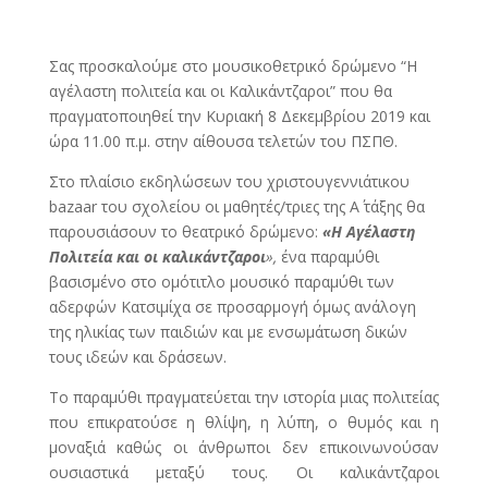
Σας προσκαλούμε στο μουσικοθετρικό δρώμενο “Η
αγέλαστη πολιτεία και οι Καλικάντζαροι” που θα
πραγματοποιηθεί την Κυριακή 8 Δεκεμβρίου 2019 και
ώρα 11.00 π.μ. στην αίθουσα τελετών του ΠΣΠΘ.
Στο πλαίσιο εκδηλώσεων του χριστουγεννιάτικου
bazaar
του σχολείου οι μαθητές/τριες της Α΄ τάξης θα
παρουσιάσουν το θεατρικό δρώμενο:
«Η Αγέλαστη
Πολιτεία και οι καλικάντζαροι
»,
ένα παραμύθι
βασισμένο στο ομότιτλο μουσικό παραμύθι των
αδερφών Κατσιμίχα σε προσαρμογή όμως ανάλογη
της ηλικίας των παιδιών και με ενσωμάτωση δικών
τους ιδεών και δράσεων.
Το παραμύθι πραγματεύεται την ιστορία μιας πολιτείας
που επικρατούσε η θλίψη, η λύπη, ο θυμός και η
μοναξιά καθώς οι άνθρωποι δεν επικοινωνούσαν
ουσιαστικά μεταξύ τους. Οι καλικάντζαροι