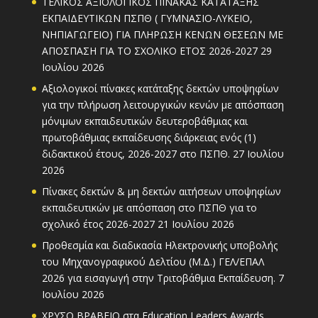
ΤΕΛΙΚΟΣ ΑΞΙΟΛΟΓΙΚΟΣ ΠΙΝΑΚΑΣ ΚΑΤΑΤΑΞΗΣ
ΕΚΠΑΙΔΕΥΤΙΚΩΝ ΠΣΠΘ ( ΓΥΜΝΑΣΙΟ-ΛΥΚΕΙΟ,
ΝΗΠΙΑΓΩΓΕΙΟ) ΓΙΑ ΠΛΗΡΩΣΗ ΚΕΝΩΝ ΘΕΣΕΩΝ ΜΕ
ΑΠΟΣΠΑΣΗ ΓΙΑ ΤΟ ΣΧΟΛΙΚΟ ΕΤΟΣ 2026-2027
29
Ιουλίου 2026
Αξιολογικοί πίνακες κατάταξης δεκτών υποψηφίων
για την πλήρωση λειτουργικών κενών με απόσπαση
μόνιμων εκπαιδευτικών δευτεροβάθμιας και
πρωτοβάθμιας εκπαίδευσης διάρκειας ενός (1)
διδακτικού έτους, 2026-2027 στο ΠΣΠΘ.
27 Ιουλίου
2026
Πίνακες δεκτών & μη δεκτών αιτήσεων υποψηφίων
εκπαιδευτικών με απόσπαση στο ΠΣΠΘ για το
σχολικό έτος 2026-2027
21 Ιουλίου 2026
Προθεσμία και διαδικασία Ηλεκτρονικής υποβολής
του Μηχανογραφικού Δελτίου (Μ.Δ.) ΓΕΛ/ΕΠΑΛ
2026 για εισαγωγή στην Τριτοβάθμια Εκπαίδευση.
7
Ιουλίου 2026
ΧΡΥΣΟ ΒΡΑΒΕΙΟ στα Education Leaders Awards