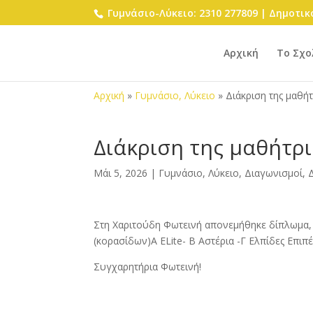
Γυμνάσιο-Λύκειο: 2310 277809 | Δημοτικό
Αρχική
Το Σχο
Αρχική
»
Γυμνάσιο, Λύκειο
»
Διάκριση της μαθή
Διάκριση της μαθήτρ
Μάι 5, 2026
|
Γυμνάσιο, Λύκειο
,
Διαγωνισμοί, Δ
Στη Χαριτούδη Φωτεινή απονεμήθηκε δίπλωμα, 
(κορασίδων)Α ELite- Β Αστέρια -Γ Ελπίδες Επ
Συγχαρητήρια Φωτεινή!