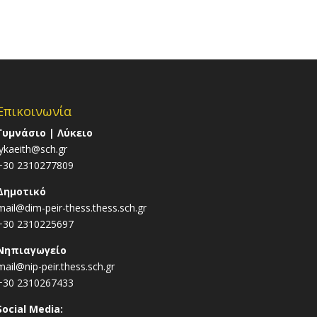
Επικοινωνία
Γυμνάσιο | Λύκειο
lykaeith@sch.gr
+30 2310277809
Δημοτικό
mail@dim-peir-thess.thess.sch.gr
+30 2310225697
Νηπιαγωγείο
mail@nip-peir.thess.sch.gr
+30 2310267433
Social Media: