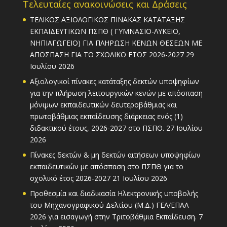
Τελευταίες ανακοινώσεις και Δράσεις
ΤΕΛΙΚΟΣ ΑΞΙΟΛΟΓΙΚΟΣ ΠΙΝΑΚΑΣ ΚΑΤΑΤΑΞΗΣ
ΕΚΠΑΙΔΕΥΤΙΚΩΝ ΠΣΠΘ ( ΓΥΜΝΑΣΙΟ-ΛΥΚΕΙΟ,
ΝΗΠΙΑΓΩΓΕΙΟ) ΓΙΑ ΠΛΗΡΩΣΗ ΚΕΝΩΝ ΘΕΣΕΩΝ ΜΕ
ΑΠΟΣΠΑΣΗ ΓΙΑ ΤΟ ΣΧΟΛΙΚΟ ΕΤΟΣ 2026-2027
29
Ιουλίου 2026
Αξιολογικοί πίνακες κατάταξης δεκτών υποψηφίων
για την πλήρωση λειτουργικών κενών με απόσπαση
μόνιμων εκπαιδευτικών δευτεροβάθμιας και
πρωτοβάθμιας εκπαίδευσης διάρκειας ενός (1)
διδακτικού έτους, 2026-2027 στο ΠΣΠΘ.
27 Ιουλίου
2026
Πίνακες δεκτών & μη δεκτών αιτήσεων υποψηφίων
εκπαιδευτικών με απόσπαση στο ΠΣΠΘ για το
σχολικό έτος 2026-2027
21 Ιουλίου 2026
Προθεσμία και διαδικασία Ηλεκτρονικής υποβολής
του Μηχανογραφικού Δελτίου (Μ.Δ.) ΓΕΛ/ΕΠΑΛ
2026 για εισαγωγή στην Τριτοβάθμια Εκπαίδευση.
7