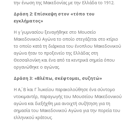
την ένωση της Μακεδονίας με την Ελλάδα το 1912.
Δράση 2: Επίσκεψη στον «τόπο του
εγκλήματος»
Η γ΄ γυμνασίου ξεναγήθηκε στο Μουσείο
Μακεδονικού Αγώνα το οποίο στεγάζεται στο κτίριο
το οποίο κατά τη διάρκεια του ένοπλου Μακεδονικού
αγώνα ήταν το προξενείο της Ελλάδας στη
Θεσσαλονίκη και ένα από τα κεντρικά σημεία όπου
οργανώθηκε ο αγώνας.
Δράση 3: «Βλέπω, σκέφτομαι, συζητώ»
Η Α΄, Β΄ και Γ΄ λυκείου παρακολούθησε ένα σύντομο
ντοκιμαντέρ, παραγωγής του Μουσείου Μακεδονικού
αγώνα και διεξήχθη μια ανοιχτή συζήτηση για τη
σημασία του Μακεδονικού Αγώνα για την πορεία του
ελληνικού κράτους.