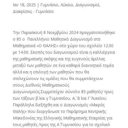
Ιαν 18, 2025
|
Γυμνάσιο, Λύκειο
,
Διαγωνισμοί,
Διακρίσεις - Γυμνάσιο
Την Παρασκευή 8 Νοεμβρίου 2024 πραγματοποιήθηκε
ο 85 ο Πανελλήνιο Μαθητικό Διαγωνισμό στα
Μαθηματικά «Ο ΘΑΛΗΣ» στο χώρο του σχολείο 12.00
με 14.00. Σκοπός του διαγωνισμού είναι η καλλιέργεια
της μαθηματικής σκέψης και της ευγενούς άμιλλας
μεταξύ των μαθητών σε ένα καθαρά διανοητικό τομέα
αλλά και η επιλογή των μαθητών που θα
στελεχώσουν τις ομάδες που θα συμμετάσχουν
στους Διεθνείς Μαθηματικούς
Διαγωνισμούς.Συμμετείχαν σύνολο 85 μαθητές/ τριες
των τάξεων β΄ και γ΄ Γυμνασίου, Α΄, Β΄ και Γ΄ Λυκείου.
Παράλληλα διεξήχθη και ο Διαγωνισμός «Μικρός
Θαλής» που διοργάνωσε το Παράρτημα Κεντρικής
Μακεδονίας της Ελληνικής Μαθηματικής Εταιρείας για
τους μαθητές /τριες της Α΄ Γυμνασίου για το σχολικό