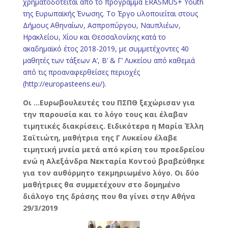
χρηματοδοτείται από το πρόγραμμα ERASMUS+ Youth
της Ευρωπαϊκής Ένωσης. Το Έργο υλοποιείται στους
Δήμους Αθηναίων, Ασπροπύργου, Ναυπλιέων,
Ηρακλείου, Χίου και Θεσσαλονίκης κατά το
ακαδημαϊκό έτος 2018-2019, με συμμετέχοντες 40
μαθητές των τάξεων Α’, Β’ & Γ’ Λυκείου από καθεμιά
από τις προαναφερθείσες περιοχές
(http://europasteens.eu/).
Oι …Ευρωβουλευτές του ΠΣΠΘ ξεχώρισαν για
την παρουσία και το λόγο τους και έλαβαν
τιμητικές διακρίσεις. Ειδικότερα η Μαρία Έλλη
Σαϊτιώτη, μαθήτρια της Γ Λυκείου έλαβε
τιμητική μνεία μετά από κρίση του προεδρείου
ενώ η Αλεξάνδρα Νεκταρία Κοντού βραβεύθηκε
για τον αυθόρμητο τεκμηριωμένο λόγο. Οι δύο
μαθήτριες θα συμμετέχουν στο δομημένο
διάλογο της δράσης που θα γίνει στην Αθήνα
29/3/2019