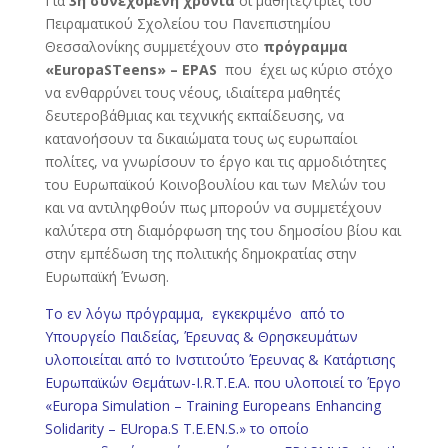
Για
3η συνεχόμενη χρονιά
οι μαθητές/τριες του
Πειραματικού Σχολείου του Πανεπιστημίου
Θεσσαλονίκης συμμετέχουν στο
πρόγραμμα
«EuropaSTeens» –
EPAS
που έχει ως κύριο στόχο
να ενθαρρύνει τους νέους, ιδιαίτερα μαθητές
δευτεροβάθμιας και τεχνικής εκπαίδευσης, να
κατανοήσουν τα δικαιώματα τους ως ευρωπαίοι
πολίτες, να γνωρίσουν το έργο και τις αρμοδιότητες
του Ευρωπαϊκού Κοινοβουλίου και των Μελών του
και να αντιληφθούν πως μπορούν να συμμετέχουν
καλύτερα στη διαμόρφωση της του δημοσίου βίου και
στην εμπέδωση της πολιτικής δημοκρατίας στην
Ευρωπαϊκή Ένωση.
Το εν λόγω πρόγραμμα, εγκεκριμένο από το
Υπουργείο Παιδείας, Έρευνας & Θρησκευμάτων
υλοποιείται από το Ινστιτούτο Έρευνας & Κατάρτισης
Ευρωπαϊκών Θεμάτων-I.R.T.E.A. που υλοποιεί το Έργο
«Europa Simulation – Training Europeans Enhancing
Solidarity – EUropa.S T.E.EN.S.» το οποίο