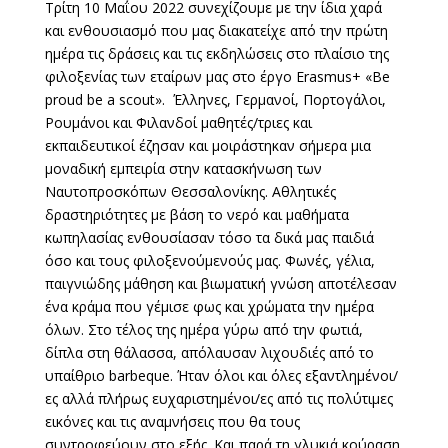
Τρίτη 10 Μαΐου 2022 συνεχίζουμε με την ίδια χαρά
και ενθουσιασμό που μας διακατείχε από την πρώτη
ημέρα τις δράσεις και τις εκδηλώσεις στο πλαίσιο της
φιλοξενίας των εταίρων μας στο έργο Erasmus+ «Be
proud be a scout». Έλληνες, Γερμανοί, Πορτογάλοι,
Ρουμάνοι και Φιλανδοί μαθητές/τριες και
εκπαιδευτικοί έζησαν και μοιράστηκαν σήμερα μια
μοναδική εμπειρία στην κατασκήνωση των
Ναυτοπροσκόπων Θεσσαλονίκης. Αθλητικές
δραστηριότητες με βάση το νερό και μαθήματα
κωπηλασίας ενθουσίασαν τόσο τα δικά μας παιδιά
όσο και τους φιλοξενούμενούς μας. Φωνές, γέλια,
παιγνιώδης μάθηση και βιωματική γνώση αποτέλεσαν
ένα κράμα που γέμισε φως και χρώματα την ημέρα
όλων. Στο τέλος της ημέρα γύρω από την φωτιά,
δίπλα στη θάλασσα, απόλαυσαν λιχουδιές από το
υπαίθριο barbeque. Ήταν όλοι και όλες εξαντλημένοι/
ες αλλά πλήρως ευχαριστημένοι/ες από τις πολύτιμες
εικόνες και τις αναμνήσεις που θα τους
συντροφεύουν στο εξής. Και παρά τη γλυκιά κούραση