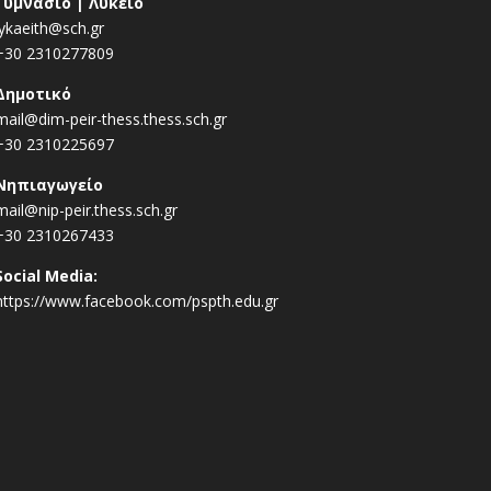
Γυμνάσιο | Λύκειο
lykaeith@sch.gr
+30 2310277809
Δημοτικό
mail@dim-peir-thess.thess.sch.gr
+30 2310225697
Νηπιαγωγείο
mail@nip-peir.thess.sch.gr
+30 2310267433
Social Media:
https://www.facebook.com/pspth.edu.gr