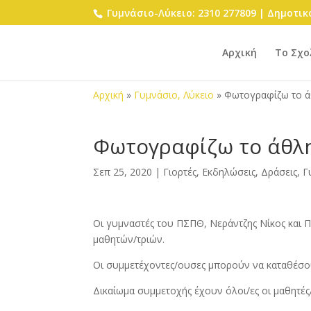
Γυμνάσιο-Λύκειο: 2310 277809 | Δημοτικό
Αρχική
Το Σχο
Αρχική
»
Γυμνάσιο, Λύκειο
»
Φωτογραφίζω το άθ
Φωτογραφίζω το άθλη
Σεπ 25, 2020
|
Γιορτές, Εκδηλώσεις, Δράσεις
,
Γ
Οι γυμναστές του ΠΣΠΘ, Νεράντζης Νίκος και
μαθητών/τριών.
Οι συμμετέχοντες/ουσες μπορούν να καταθέσου
Δικαίωμα συμμετοχής έχουν όλοι/ες οι μαθητές