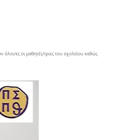
 όλοι/ες οι μαθητές/τριες του σχολείου καθώς