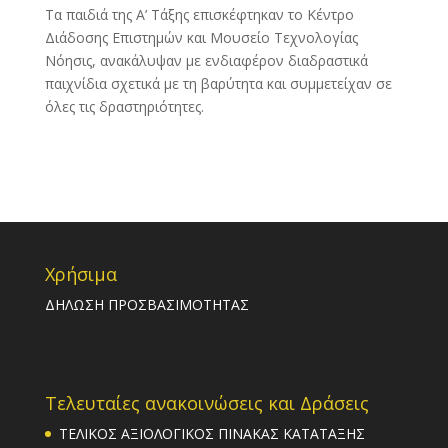
Τα παιδιά της Α’ Τάξης επισκέφτηκαν το Κέντρο
Διάδοσης Επιστημών και Μουσείο Τεχνολογίας
Νόησις, ανακάλυψαν με ενδιαφέρον διαδραστικά
παιχνίδια σχετικά με τη βαρύτητα και συμμετείχαν σε
όλες τις δραστηριότητες.
Χρήσιμα
ΔΗΛΩΣΗ ΠΡΟΣΒΑΣΙΜΟΤΗΤΑΣ
Τελευταίες ανακοινώσεις και Δράσεις
ΤΕΛΙΚΟΣ ΑΞΙΟΛΟΓΙΚΟΣ ΠΙΝΑΚΑΣ ΚΑΤΑΤΑΞΗΣ