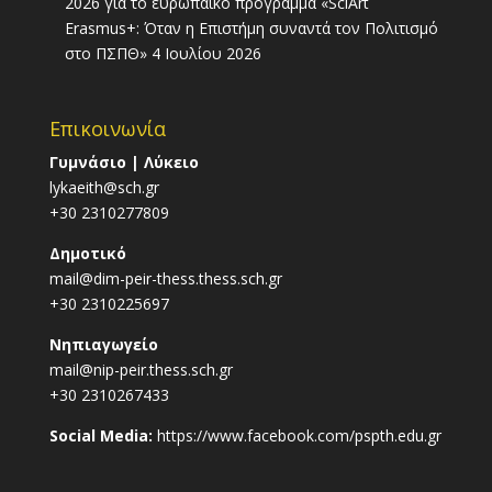
2026 για το ευρωπαϊκό πρόγραμμα «SciArt
Erasmus+: Όταν η Επιστήμη συναντά τον Πολιτισμό
στο ΠΣΠΘ»
4 Ιουλίου 2026
Επικοινωνία
Γυμνάσιο | Λύκειο
lykaeith@sch.gr
+30 2310277809
Δημοτικό
mail@dim-peir-thess.thess.sch.gr
+30 2310225697
Νηπιαγωγείο
mail@nip-peir.thess.sch.gr
+30 2310267433
Social Media:
https://www.facebook.com/pspth.edu.gr