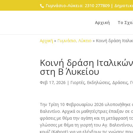
Γυμνάσιο-Λύκειο: 2310 277809 | Δημοτικό
Αρχική
Το Σχο
Αρχική
»
Γυμνάσιο, Λύκειο
»
Κοινή δράση Ιταλικ
Κοινή δράση Ιταλικών
στη Β΄ Λυκείου
Φεβ 17, 2026
|
Γιορτές, Εκδηλώσεις, Δράσεις
,
Γ
Την Τρίτη 10 Φεβρουαρίου 2026 υλοποιήθηκε στ
Βαλεντίνο. Αρχικά οι μαθητές/τριες έπαιξαν σε 
φράσεις με θέμα την αγάπη και τη μετάφρασή του
γλώσσες με θέμα τη γιορτή του Αγ. Βαλεντίνου
κουίζ (Kahoot) για να ελέγξουν τις γνώσεις π