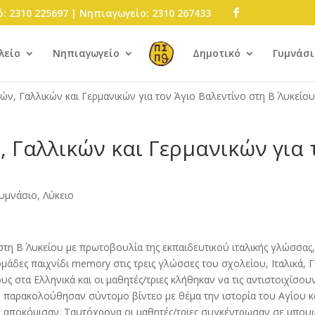
: 2310 225697 | Νηπιαγωγείο: 2310 267433
λείο
Νηπιαγωγείο
Δημοτικό
Γυμνάσι
ών, Γαλλικών και Γερμανικών για τον Άγιο Βαλεντίνο στη Β΄ Λυκείο
, Γαλλικών και Γερμανικών για 
υμνάσιο, Λύκειο
η Β΄ Λυκείου με πρωτοβουλία της εκπαιδευτικού ιταλικής γλώσσας,
ομάδες παιχνίδι memory στις τρεις γλώσσες του σχολείου, Ιταλικά, Γ
ς στα Ελληνικά και οι μαθητές/τριες κλήθηκαν να τις αντιστοιχίσουν
, παρακολούθησαν σύντομο βίντεο με θέμα την ιστορία του Αγίου κ
ου αποκόμισαν. Ταυτόχρονα οι μαθητές/τριες συγκέντρωσαν σε μπο