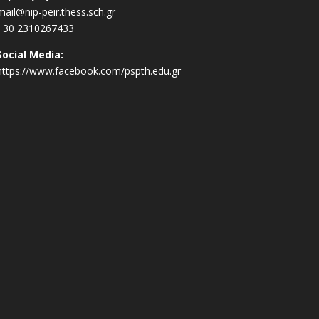
mail@nip-peir.thess.sch.gr
+30 2310267433
Social Media:
https://www.facebook.com/pspth.edu.gr