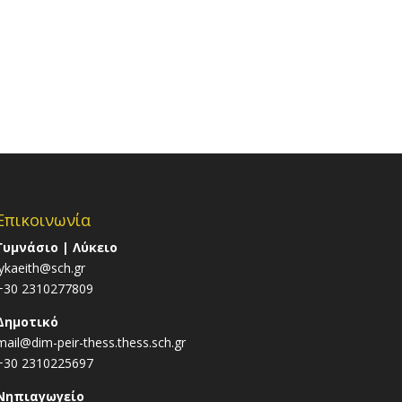
Επικοινωνία
Γυμνάσιο | Λύκειο
lykaeith@sch.gr
+30 2310277809
Δημοτικό
mail@dim-peir-thess.thess.sch.gr
+30 2310225697
Νηπιαγωγείο