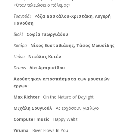
«Όταν τελειώσει ο πόλεμος»
Τραγούδι
Ρόζα Δασκάλου-Χριστάκη, Λυγερή
Πανούση
Βιολί
Σοφία Γεωργιάδου
Κιθάρα
Νίκος Ευσταθιάδης, Τάσος Μωυσίδης
Πιάνο
Νικόλας Κετέν
Drums
Λία Αμπρικίδου
Ακούστηκαν αποσπάσματα των μουσικών
έργων:
Max Richter
On the Nature of Daylight
Μιχάλη Σουγιούλ
Ας ερχόσουν για λίγο
Computer music
Happy Waltz
Yiruma
River Flows In You