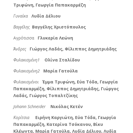
Τριφώνη, Γεωργία Παπακαρμέζη
Γυναίκα
Λυδία Δέλιου
Βαγγέλης
Βαγγέλης Χριστόπουλος
Αγρότισσα
Γλυκερία Λεώνη
Άνδρες
Γιώργος Λαδάς, Φίλιππος Δημητριάδης
Φυλακισμένη1
Ολίνα Σταλίδου
Φυλακισμένη2
Μαρία Γατούλα
Φυλακισμένοι
Έμμα Τριφώνη, Εύα Τόδα, Γεωργία
Παπακαρμέζη, Φίλιππος Δημητριάδης, Γιώργος
Λαδάς, Γιώργος Τοπαλτζίκης
Johann
Schneider
Νικόλας Κετέν
Κορίτσια
Ειρήνη Καργιώτη, Εύα Τόδα, Γεωργία
Παπακαρμέζη, Κατερίνα Τσόκανου, Βίκυ
Κλέωντα, Μαρία Γατούλα, Λυδία Δέλιου, Λυδία