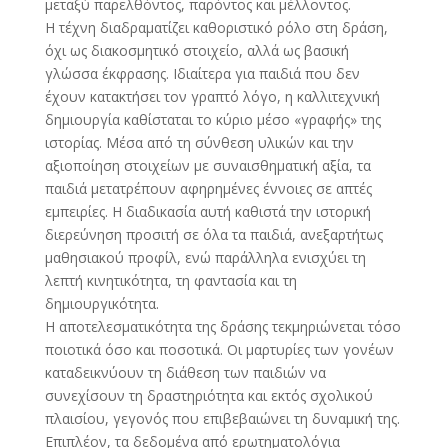
μεταξύ παρελθόντος, παρόντος και μέλλοντος.
Η τέχνη διαδραματίζει καθοριστικό ρόλο στη δράση,
όχι ως διακοσμητικό στοιχείο, αλλά ως βασική
γλώσσα έκφρασης. Ιδιαίτερα για παιδιά που δεν
έχουν κατακτήσει τον γραπτό λόγο, η καλλιτεχνική
δημιουργία καθίσταται το κύριο μέσο «γραφής» της
ιστορίας. Μέσα από τη σύνθεση υλικών και την
αξιοποίηση στοιχείων με συναισθηματική αξία, τα
παιδιά μετατρέπουν αφηρημένες έννοιες σε απτές
εμπειρίες. Η διαδικασία αυτή καθιστά την ιστορική
διερεύνηση προσιτή σε όλα τα παιδιά, ανεξαρτήτως
μαθησιακού προφίλ, ενώ παράλληλα ενισχύει τη
λεπτή κινητικότητα, τη φαντασία και τη
δημιουργικότητα.
Η αποτελεσματικότητα της δράσης τεκμηριώνεται τόσο
ποιοτικά όσο και ποσοτικά. Οι μαρτυρίες των γονέων
καταδεικνύουν τη διάθεση των παιδιών να
συνεχίσουν τη δραστηριότητα και εκτός σχολικού
πλαισίου, γεγονός που επιβεβαιώνει τη δυναμική της.
Επιπλέον, τα δεδομένα από ερωτηματολόγια