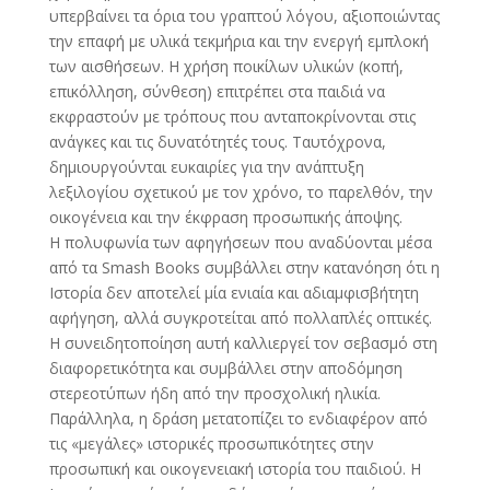
υπερβαίνει τα όρια του γραπτού λόγου, αξιοποιώντας
την επαφή με υλικά τεκμήρια και την ενεργή εμπλοκή
των αισθήσεων. Η χρήση ποικίλων υλικών (κοπή,
επικόλληση, σύνθεση) επιτρέπει στα παιδιά να
εκφραστούν με τρόπους που ανταποκρίνονται στις
ανάγκες και τις δυνατότητές τους. Ταυτόχρονα,
δημιουργούνται ευκαιρίες για την ανάπτυξη
λεξιλογίου σχετικού με τον χρόνο, το παρελθόν, την
οικογένεια και την έκφραση προσωπικής άποψης.
Η πολυφωνία των αφηγήσεων που αναδύονται μέσα
από τα Smash Books συμβάλλει στην κατανόηση ότι η
Ιστορία δεν αποτελεί μία ενιαία και αδιαμφισβήτητη
αφήγηση, αλλά συγκροτείται από πολλαπλές οπτικές.
Η συνειδητοποίηση αυτή καλλιεργεί τον σεβασμό στη
διαφορετικότητα και συμβάλλει στην αποδόμηση
στερεοτύπων ήδη από την προσχολική ηλικία.
Παράλληλα, η δράση μετατοπίζει το ενδιαφέρον από
τις «μεγάλες» ιστορικές προσωπικότητες στην
προσωπική και οικογενειακή ιστορία του παιδιού. Η