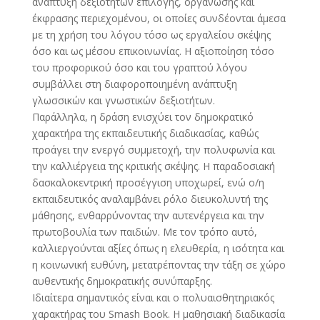
ανάπτυξη δεξιοτήτων επιλογής, οργάνωσης και
έκφρασης περιεχομένου, οι οποίες συνδέονται άμεσα
με τη χρήση του λόγου τόσο ως εργαλείου σκέψης
όσο και ως μέσου επικοινωνίας. Η αξιοποίηση τόσο
του προφορικού όσο και του γραπτού λόγου
συμβάλλει στη διαφοροποιημένη ανάπτυξη
γλωσσικών και γνωστικών δεξιοτήτων.
Παράλληλα, η δράση ενισχύει τον δημοκρατικό
χαρακτήρα της εκπαιδευτικής διαδικασίας, καθώς
προάγει την ενεργό συμμετοχή, την πολυφωνία και
την καλλιέργεια της κριτικής σκέψης. Η παραδοσιακή
δασκαλοκεντρική προσέγγιση υποχωρεί, ενώ ο/η
εκπαιδευτικός αναλαμβάνει ρόλο διευκολυντή της
μάθησης, ενθαρρύνοντας την αυτενέργεια και την
πρωτοβουλία των παιδιών. Με τον τρόπο αυτό,
καλλιεργούνται αξίες όπως η ελευθερία, η ισότητα και
η κοινωνική ευθύνη, μετατρέποντας την τάξη σε χώρο
αυθεντικής δημοκρατικής συνύπαρξης.
Ιδιαίτερα σημαντικός είναι και ο πολυαισθητηριακός
χαρακτήρας του Smash Book. Η μαθησιακή διαδικασία