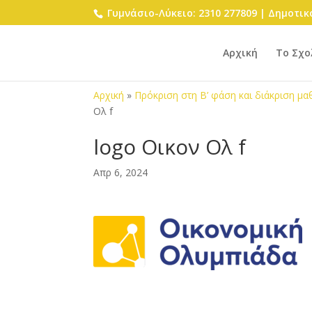
Γυμνάσιο-Λύκειο: 2310 277809 | Δημοτικό
Αρχική
Το Σχο
Αρχική
»
Πρόκριση στη Β’ φάση και διάκριση μ
Ολ f
logo Οικον Ολ f
Απρ 6, 2024