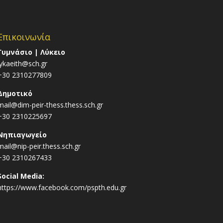
Επικοινωνία
Γυμνάσιο | Λύκειο
lykaeith@sch.gr
+30 2310277809
Δημοτικό
mail@dim-peir-thess.thess.sch.gr
+30 2310225697
Νηπιαγωγείο
mail@nip-peir.thess.sch.gr
+30 2310267433
Social Media:
https://www.facebook.com/pspth.edu.gr