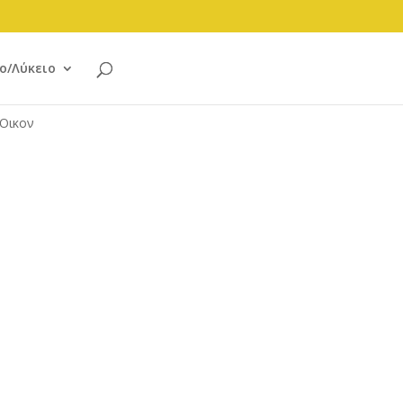
ο/Λύκειο
 Οικον