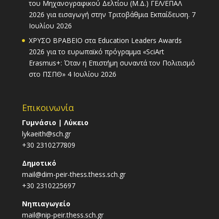
του Μηχανογραφικού Δελτίου (Μ.Δ.) ΓΕΛ/ΕΠΑΛ
2026 για εισαγωγή στην Τριτοβάθμια Εκπαίδευση.
7
Ιουλίου 2026
ΧΡΥΣΟ ΒΡΑΒΕΙΟ στα Education Leaders Awards
2026 για το ευρωπαϊκό πρόγραμμα «SciArt
Erasmus+: Όταν η Επιστήμη συναντά τον Πολιτισμό
στο ΠΣΠΘ»
4 Ιουλίου 2026
Επικοινωνία
Γυμνάσιο | Λύκειο
lykaeith@sch.gr
+30 2310277809
Δημοτικό
mail@dim-peir-thess.thess.sch.gr
+30 2310225697
Νηπιαγωγείο
mail@nip-peir.thess.sch.gr