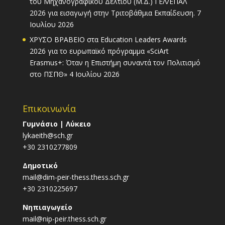
του Μηχανογραφικού Δελτίου (Μ.Δ.) ΓΕΛ/ΕΠΑΛ
2026 για εισαγωγή στην Τριτοβάθμια Εκπαίδευση.
7
Ιουλίου 2026
ΧΡΥΣΟ ΒΡΑΒΕΙΟ στα Education Leaders Awards
2026 για το ευρωπαϊκό πρόγραμμα «SciArt
Erasmus+: Όταν η Επιστήμη συναντά τον Πολιτισμό
στο ΠΣΠΘ»
4 Ιουλίου 2026
Επικοινωνία
Γυμνάσιο | Λύκειο
lykaeith@sch.gr
+30 2310277809
Δημοτικό
mail@dim-peir-thess.thess.sch.gr
+30 2310225697
Νηπιαγωγείο
mail@nip-peir.thess.sch.gr