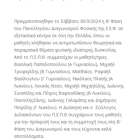
Πραγματοποιήθηκε το Σάββατο 30/3/2024 η Β’ Φάση
του Πανελληνίου Διαγωνισμού Φυσικής της Ε.Ε.Φ. σε
εξεταστικά κέντρα σε όλη την Ελλάδα, όπου οι
μαθητές κλήθηκαν να αντιμετωπίσουν θεωρητικά και
πειραματικά θέματα φυσικής ιδιαίτερης δυσκολίας.
Από το Π.Σ.Π.Θ. συμμετείχαν οι μαθητές/τριες
Βασιλική Παπαδοπούλου (Α Γυμνασίου), Μιχαήλ
Τρυφερίδης (Β Γυμνασίου), Ματθαίος- Ραφαήλ
Βασίλογλου (Γ Γυμνασίου), Νικόλαος Πλατής (Α
Λυκείου), Λουκάς Λίτσο, Μιχαήλ Μιχαηλίδης, Ιωάννης
Σιναπίδης και Πέτρος Βαφειαδάκης (Β Λυκείου),
ΠαντελήςΖάνης, Ιωάννης Γαλαμάτης και Δημήτριος
Πετρίδης (Γ Λυκείου). Η Διοίκηση και ο Σύλλογος
Διδασκόντων του Π.Σ.Π.Θ συγχαίρουν τους μαθητές
για την πρόκρισή τους και τη συμμετοχή τους στη Β’
Φάση του Διαγωνισμού και τους εύχονται καλά
αποτελέσματα.