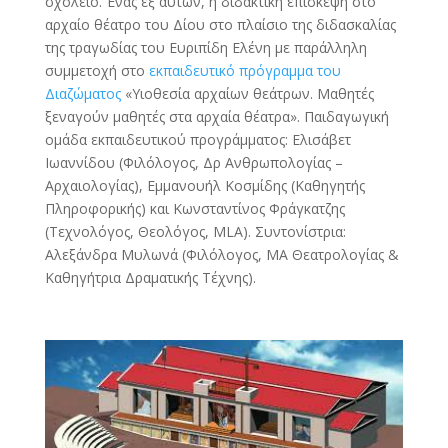
σχολείο. Ένας εξ αυτών, η διδακτική επίσκεψη στο
αρχαίο θέατρο του Δίου στο πλαίσιο της διδασκαλίας
της τραγωδίας του Ευριπίδη Ελένη με παράλληλη
συμμετοχή στο
εκπαιδευτικό πρόγραμμα του
Διαζώματος
«Υιοθεσία αρχαίων θεάτρων. Μαθητές
ξεναγούν μαθητές στα αρχαία θέατρα». Παιδαγωγική
ομάδα εκπαιδευτικού προγράμματος: Ελισάβετ
Ιωαννίδου (Φιλόλογος, Δρ Ανθρωπολογίας –
Αρχαιολογίας), Εμμανουήλ Κοσμίδης (Καθηγητής
Πληροφορικής) και Κωνσταντίνος Φράγκατζης
(Τεχνολόγος, Θεολόγος, MLA). Συντονίστρια:
Αλεξάνδρα Μυλωνά (Φιλόλογος, ΜΑ Θεατρολογίας &
Καθηγήτρια Δραματικής Τέχνης).