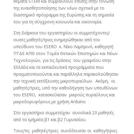
θέματα STEM και συμβάλλουν επίσης στην τόνωση
της ευαισθητοποίησης των νέων σχετικά με το
διαστημικό πρόγραμμα της Ευρώπης και τη σημασία
του για τη σύγχρονη κοινωνία και οικονομία.
Στη διάρκεια του εργαστηρίου οι συμμετέχοντες/
ουσες μαθητές/τριες ενημερώθηκαν από τον
υπεύθυνο του ΕSERO κ. Νίκο Λαμπρινό, καθηγητή
ΠΤΔΕ ΑΠΘ στον Τομέα Θετικών Επιστημών και Νέων
Τεχνολογιών, για τις δράσεις του γραφείου στην
Ελλάδα και τα εκπαιδευτικά προγράμματα που
πραγματοποιούνται και παράλληλα παρακολούθησαν
την τεχνική εκτόξευσης μικροπυραύλων. Ακόμη, οι
μαθητές/τριες, υπό την καθοδήγηση των υπευθύνων
του ΕSERO, κατασκεύασαν μικρούς πυραύλους και
μικροδορυφόρους με χρήση Arduino.
Στο εργαστήριο συμμετείχαν συνολικά 23 μαθητές
από τα τμήματα β1 και β2 Γυμνασίου.
Τους/τις μαθητές/τριες συνόδευσαν οι καθηγήτριες