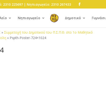
: 2310 225697 | Νηπιαγωγείο: 2310 267433
λείο
Νηπιαγωγείο
Δημοτικό
Γυμνάσι
Σ
»
Συμμετοχή του Δημοτικού του Π.Σ.Π.Θ. στο 1ο Μαθητικό
πολη
»
Pspth-Poster-724×1024
24