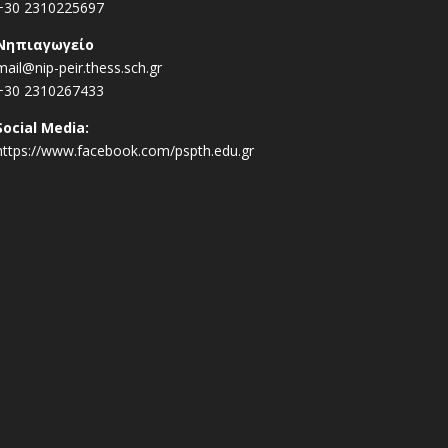
+30 2310225697
Νηπιαγωγείο
mail@nip-peir.thess.sch.gr
+30 2310267433
Social Media:
https://www.facebook.com/pspth.edu.gr