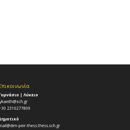
Επικοινωνία
Γυμνάσιο | Λύκειο
lykaeith@sch.gr
+30 2310277809
Δημοτικό
mail@dim-peir-thess.thess.sch.gr