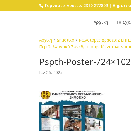
Γυμνάσιο-Λύκειο: 2310 277809 | Δημοτικό
Αρχική
Το Σχο
Αρχική
»
Δημοτικό
»
Καινοτόμες Δράσεις ΔΕΠΠ
Περιβαλλοντικό Συνέδριο στην Κωνσταντινού
Pspth-Poster-724×10
Ιαν 26, 2025