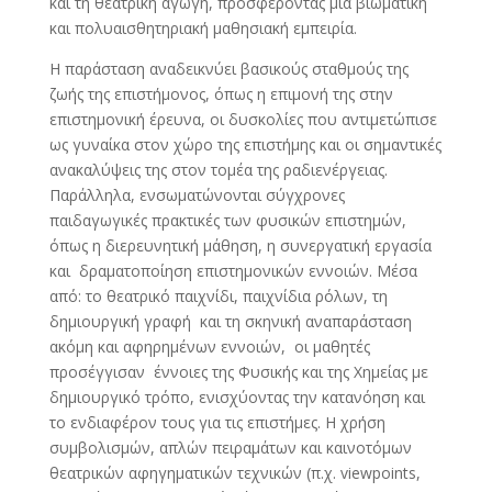
και τη θεατρική αγωγή, προσφέροντας μια βιωματική
και πολυαισθητηριακή μαθησιακή εμπειρία.
Η παράσταση αναδεικνύει βασικούς σταθμούς της
ζωής της επιστήμονος, όπως η επιμονή της στην
επιστημονική έρευνα, οι δυσκολίες που αντιμετώπισε
ως γυναίκα στον χώρο της επιστήμης και οι σημαντικές
ανακαλύψεις της στον τομέα της ραδιενέργειας.
Παράλληλα, ενσωματώνονται σύγχρονες
παιδαγωγικές πρακτικές των φυσικών επιστημών,
όπως η διερευνητική μάθηση, η συνεργατική εργασία
και δραματοποίηση επιστημονικών εννοιών. Μέσα
από: το θεατρικό παιχνίδι, παιχνίδια ρόλων, τη
δημιουργική γραφή και τη σκηνική αναπαράσταση
ακόμη και αφηρημένων εννοιών, οι μαθητές
προσέγγισαν έννοιες της Φυσικής και της Χημείας με
δημιουργικό τρόπο, ενισχύοντας την κατανόηση και
το ενδιαφέρον τους για τις επιστήμες. Η χρήση
συμβολισμών, απλών πειραμάτων και καινοτόμων
θεατρικών αφηγηματικών τεχνικών (π.χ. viewpoints,