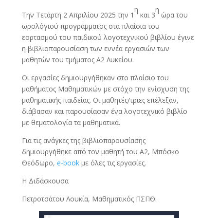
η
η
Την Τετάρτη 2 Απριλίου 2025 την 1
και 3
ώρα του
ωρολόγιού προγράμματος στα πλαίσια του
εορτασμού του παιδικού λογοτεχνικού βιβλίου έγινε
η βιβλιοπαρουσίαση των εννέα εργασιών των
μαθητών του τμήματος Α2 Λυκείου.
Οι εργασίες δημιουργήθηκαν στο πλαίσιο του
μαθήματος Μαθηματικών με στόχο την ενίσχυση της
μαθηματικής παιδείας. Οι μαθητές/τριες επέλεξαν,
διάβασαν και παρουσίασαν ένα λογοτεχνικό βιβλίο
με θεματολογία τα μαθηματικά.
Για τις ανάγκες της βιβλιοπαρουσίασης
δημιουργήθηκε από τον μαθητή του Α2, Μπόσκο
Θεόδωρο,
e-book
με όλες τις εργασίες.
Η Διδάσκουσα
Πετροτσάτου Λουκία, Μαθηματικός ΠΣΠΘ.