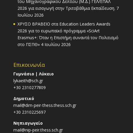
του Μηχανογραφικού Δελτίου (Μ.Δ.) ΓΕΛ/ΕΠΑΛ
2026 για εισαγωγή στην Τριτοβάθμια Εκπαίδευση.
7
Ιουλίου 2026
ΧΡΥΣΟ ΒΡΑΒΕΙΟ στα Education Leaders Awards
2026 για το ευρωπαϊκό πρόγραμμα «SciArt
Erasmus+: Όταν η Επιστήμη συναντά τον Πολιτισμό
στο ΠΣΠΘ»
4 Ιουλίου 2026
Επικοινωνία
Γυμνάσιο | Λύκειο
lykaeith@sch.gr
+30 2310277809
Δημοτικό
mail@dim-peir-thess.thess.sch.gr
+30 2310225697
Νηπιαγωγείο
mail@nip-peir.thess.sch.gr