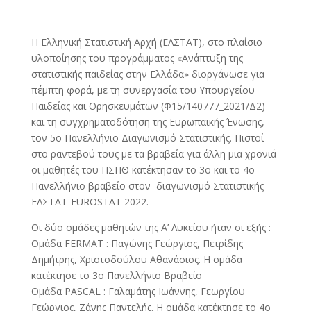
Η Ελληνική Στατιστική Αρχή (ΕΛΣΤΑΤ), στο πλαίσιο
υλοποίησης του προγράμματος «Ανάπτυξη της
στατιστικής παιδείας στην Ελλάδα» διοργάνωσε για
πέμπτη φορά, με τη συνεργασία του Υπουργείου
Παιδείας και Θρησκευμάτων (Φ15/140777_2021/Δ2)
και τη συγχρηματοδότηση της Ευρωπαϊκής Ένωσης,
τον 5ο Πανελλήνιο Διαγωνισμό Στατιστικής. Πιστοί
στο ραντεβού τους με τα βραβεία για άλλη μια χρονιά
οι μαθητές του ΠΣΠΘ κατέκτησαν το 3ο και το 4ο
Πανελλήνιο βραβείο στον διαγωνισμό Στατιστικής
ΕΛΣΤΑΤ-EUROSTAT 2022.
Οι δύο ομάδες μαθητών της Α’ Λυκείου ήταν οι εξής :
Ομάδα FERMAT : Παγώνης Γεώργιος, Πετρίδης
Δημήτρης, Χριστοδούλου Αθανάσιος. Η ομάδα
κατέκτησε το 3ο Πανελλήνιο Βραβείο
Ομάδα PASCAL : Γαλαμάτης Ιωάννης, Γεωργίου
Γεώργιος, Ζάνης Παντελής. Η ομάδα κατέκτησε το 4ο