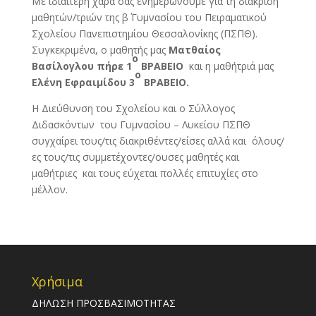
Με ιδιαίτερη χαρά σας ενημερώνουμε για τη διάκριση
μαθητών/τριών της β΄ Γυμνασίου του Πειραματικού
Σχολείου Πανεπιστημίου Θεσσαλονίκης (ΠΣΠΘ).
Συγκεκριμένα, ο μαθητής μας
Ματθαίος
ο
Βασίλογλου πήρε 1
ΒΡΑΒΕΙΟ
και η μαθήτριά μας
ο
Ελένη Εφραιμίδου 3
ΒΡΑΒΕΙΟ.
Η Διεύθυνση του Σχολείου και ο Σύλλογος
Διδασκόντων του Γυμνασίου – Λυκείου ΠΣΠΘ
συγχαίρει τους/τις διακριθέντες/είσες αλλά και όλους/
ες τους/τις συμμετέχοντες/ουσες μαθητές και
μαθήτριες και τους εύχεται πολλές επιτυχίες στο
μέλλον.
Χρήσιμα
ΔΗΛΩΣΗ ΠΡΟΣΒΑΣΙΜΟΤΗΤΑΣ