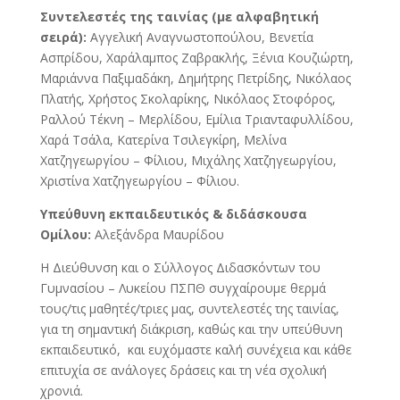
Συντελεστές της ταινίας (με αλφαβητική
σειρά):
Αγγελική Αναγνωστοπούλου, Βενετία
Ασπρίδου, Χαράλαμπος Ζαβρακλής, Ξένια Κουζιώρτη,
Μαριάννα Παξιμαδάκη, Δημήτρης Πετρίδης, Νικόλαος
Πλατής, Χρήστος Σκολαρίκης, Νικόλαος Στοφόρος,
Ραλλού Τέκνη – Μερλίδου, Εμίλια Τριανταφυλλίδου,
Χαρά Τσάλα, Κατερίνα Τσιλεγκίρη, Μελίνα
Χατζηγεωργίου – Φίλιου, Μιχάλης Χατζηγεωργίου,
Χριστίνα Χατζηγεωργίου – Φίλιου.
Υπεύθυνη εκπαιδευτικός & διδάσκουσα
Ομίλου:
Αλεξάνδρα Μαυρίδου
Η Διεύθυνση και ο Σύλλογος Διδασκόντων του
Γυμνασίου – Λυκείου ΠΣΠΘ συγχαίρουμε θερμά
τους/τις μαθητές/τριες μας, συντελεστές της ταινίας,
για τη σημαντική διάκριση, καθώς και την υπεύθυνη
εκπαιδευτικό, και ευχόμαστε καλή συνέχεια και κάθε
επιτυχία σε ανάλογες δράσεις και τη νέα σχολική
χρονιά.