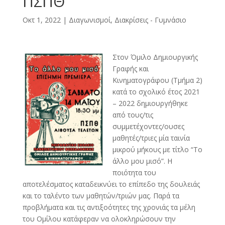
ΠΣΠΘ
Οκτ 1, 2022
|
Διαγωνισμοί, Διακρίσεις - Γυμνάσιο
Στον Όμιλο Δημιουργικής
Γραφής και
Κινηματογράφου (Τμήμα 2)
κατά το σχολικό έτος 2021
– 2022 δημιουργήθηκε
από τους/τις
συμμετέχοντες/ουσες
μαθητές/τριες μία ταινία
μικρού μήκους με τίτλο “Το
άλλο μου μισό”. Η
ποιότητα του
αποτελέσματος καταδεικνύει το επίπεδο της δουλειάς
και το ταλέντο των μαθητών/τριών μας. Παρά τα
προβλήματα και τις αντιξοότητες της χρονιάς τα μέλη
του Ομίλου κατάφεραν να ολοκληρώσουν την