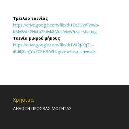
Τρέιλερ ταινίας
https://drive.google.com/file/d/1Dt3GWfiWwo-
bMvBVrk2HxLxZk6yk8Mus/view?usp=sharing
Ταινία μικρού μήκους
https://drive.google.com/file/d/1VXRj-XqTU-
iBdiIj8imJYo7CPHBiWh0g/view?usp=drivesdk
Χρήσιμα
ΔΗΛΩΣΗ ΠΡΟΣΒΑΣΙΜΟΤΗΤΑΣ