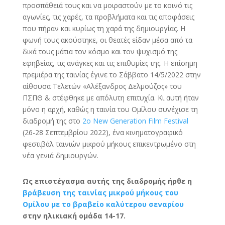
προσπάθειά τους και να μοιραστούν με το κοινό τις
αγωνίες, τις χαρές, τα προβλήματα και τις αποφάσεις
που πήραν και κυρίως τη χαρά της δημιουργίας. Η
φωνή τους ακούστηκε, οι θεατές είδαν μέσα από τα
δικά τους μάτια τον κόσμο και τον ψυχισμό της
εφηβείας, τις ανάγκες και τις επιθυμίες της. Η επίσημη
πρεμιέρα της ταινίας έγινε το Σάββατο 14/5/2022 στην
αίθουσα Τελετών «Αλέξανδρος Δελμούζος» του
ΠΣΠΘ & στέφθηκε με απόλυτη επιτυχία. Κι αυτή ήταν
μόνο η αρχή, καθώς η ταινία του Ομίλου συνέχισε τη
διαδρομή της στο
2ο New Generation Film Festival
(26-28 Σεπτεμβρίου 2022), ένα κινηματογραφικό
φεστιβάλ ταινιών μικρού μήκους επικεντρωμένο στη
νέα γενιά δημιουργών.
Ως επιστέγασμα αυτής της διαδρομής ήρθε η
βράβευση της ταινίας μικρού μήκους του
Ομίλου με το βραβείο καλύτερου σεναρίου
στην ηλικιακή ομάδα 14-17.