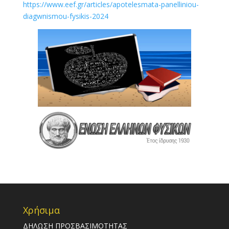
https://www.eef.gr/articles/apotelesmata-panelliniou-
diagwnismou-fysikis-2024
Χρήσιμα
ΔΗΛΩΣΗ ΠΡΟΣΒΑΣΙΜΟΤΗΤΑΣ