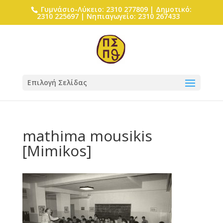
Γυμνάσιο-Λύκειο: 2310 277809 | Δημοτικό:
2310 225697 | Νηπιαγωγείο: 2310 267433
Επιλογή Σελίδας
mathima mousikis
[Mimikos]