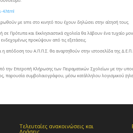
ν σύνδεσμο:
s-4.html
ερωθούν με sms στο κινητό που έχουν δηλώσει στην αίτησή τους.
ή σε Πρότυπα και Εκκλησιαστικά σχολεία θα λάβουν ένα τυχαίο μονα
 ενδεχομένως προκύψουν από τις εξετάσεις.
αι η απόδοση του Α.Π.Π.Σ. θα αναρτηθούν στην ιστοσελίδα της Δ.Ε.
από την Επιτροπή Κλήρωσης των Πειραματικών Σχολείων με την υπο
ντος, παρουσία συμβολαιογράφου, μέσω κατάλληλου λογισμικού (ηλε
Τελευταίες ανακοινώσεις και
Δράσεις