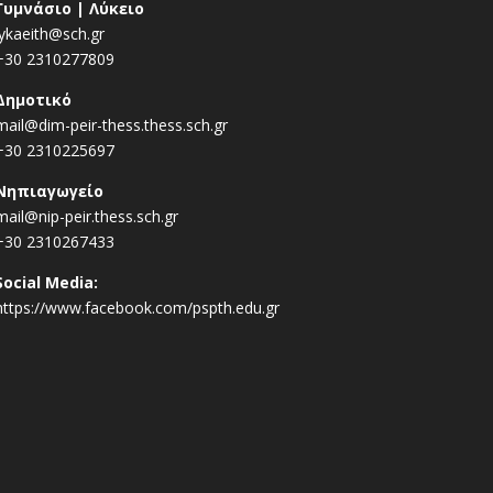
Γυμνάσιο | Λύκειο
lykaeith@sch.gr
+30 2310277809
Δημοτικό
mail@dim-peir-thess.thess.sch.gr
+30 2310225697
Νηπιαγωγείο
mail@nip-peir.thess.sch.gr
+30 2310267433
Social Media:
https://www.facebook.com/pspth.edu.gr