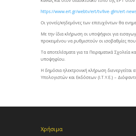
καθώς και στον διαδικτυακό τόπο της ΕΡΤ στο
https://www.ert.gr/webtv/ert/tv/live-glm/ert-new
Οι γονείς/κηδεμόνες των επιτυχόντων θα ενημ
Με την ίδια κλήρωση οι υποψήφιοι για εισαγωγ
προκειμένου να ρυθμιστούν οι ισοβαθμίες που
Τα αποτελέσματα για τα Πειραματικά Σχολεία κ
υποψηφίου.
Η δημόσια ηλεκτρονική κλήρωση διενεργείται 
Υπολογιστών και Εκδόσεων (Ι.Τ.Υ.Ε.) – Διόφα
Χρήσιμα