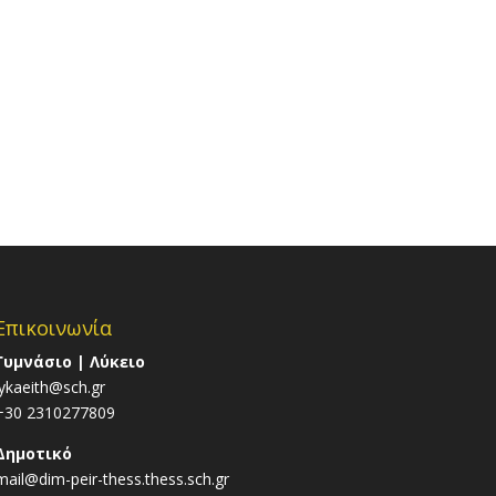
Επικοινωνία
Γυμνάσιο | Λύκειο
lykaeith@sch.gr
+30 2310277809
Δημοτικό
mail@dim-peir-thess.thess.sch.gr