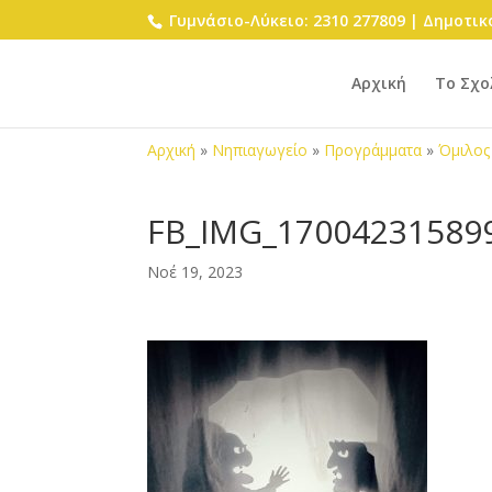
Γυμνάσιο-Λύκειο: 2310 277809 | Δημοτικό
Αρχική
Το Σχο
Αρχική
»
Νηπιαγωγείο
»
Προγράμματα
»
Όμιλος
FB_IMG_17004231589
Νοέ 19, 2023