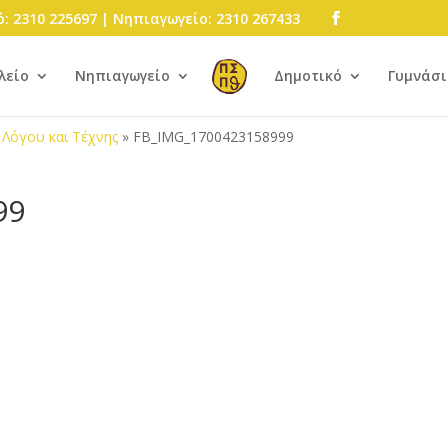
: 2310 225697 | Νηπιαγωγείο: 2310 267433
λείο
Νηπιαγωγείο
Δημοτικό
Γυμνάσι
 Λόγου και Τέχνης
»
FB_IMG_1700423158999
99