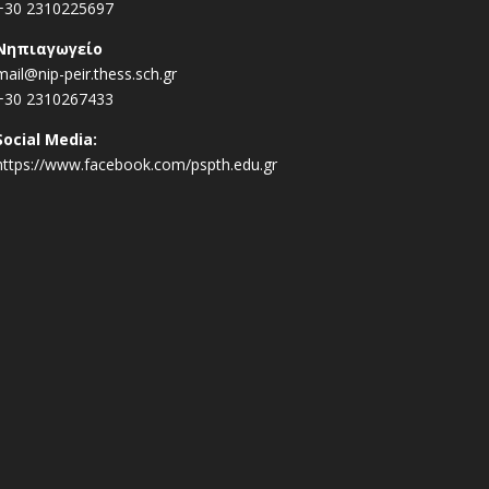
+30 2310225697
Νηπιαγωγείο
mail@nip-peir.thess.sch.gr
+30 2310267433
Social Media:
https://www.facebook.com/pspth.edu.gr